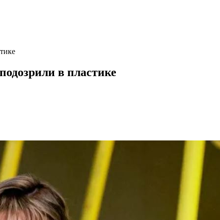
стике
аподозрили в пластике