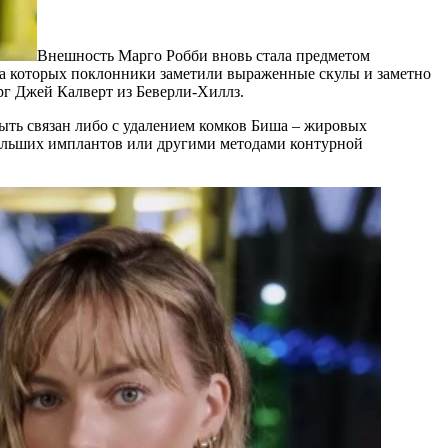
Внешность Марго Робби вновь стала предметом
на которых поклонники заметили выраженные скулы и заметно
г Джей Калверт из Беверли-Хиллз.
быть связан либо с удалением комков Биша – жировых
ебольших имплантов или другими методами контурной