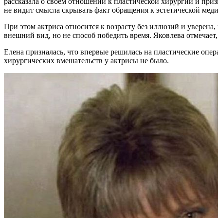
рассказала о своем отношении к пластической хирургии и при
не видит смысла скрывать факт обращения к эстетической мед
При этом актриса относится к возрасту без иллюзий и уверена
внешний вид, но не способ победить время. Яковлева отмечает, 
Елена призналась, что впервые решилась на пластические опера
хирургических вмешательств у актрисы не было.