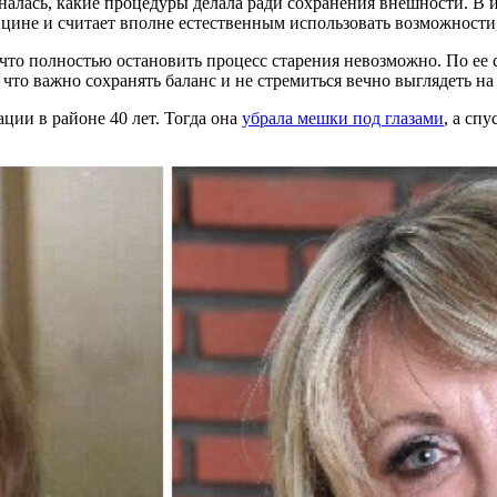
зналась, какие процедуры делала ради сохранения внешности. В
ицине и считает вполне естественным использовать возможности
, что полностью остановить процесс старения невозможно. По ее
что важно сохранять баланс и не стремиться вечно выглядеть на 
ции в районе 40 лет. Тогда она
убрала мешки под глазами
, а сп