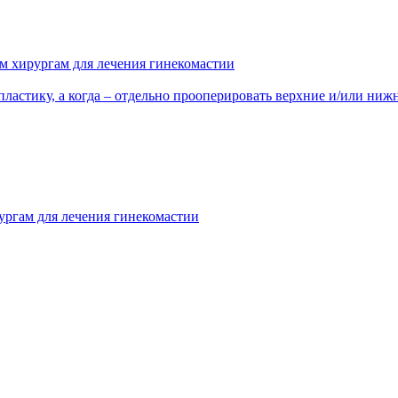
м хирургам для лечения гинекомастии
пластику, а когда – отдельно прооперировать верхние и/или ниж
ургам для лечения гинекомастии