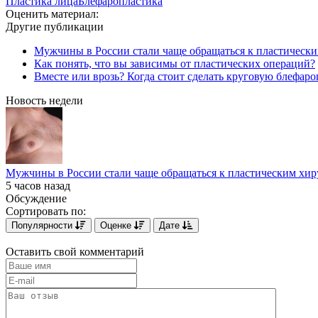
Пластика лица
Блефаропластика
Оценить материал:
Другие публикации
Мужчины в России стали чаще обращаться к пластически
Как понять, что вы зависимы от пластических операций?
Вместе или врозь? Когда стоит сделать круговую блефаро
Новость недели
Мужчины в России стали чаще обращаться к пластическим хир
5 часов назад
Обсуждение
Сортировать по:
Популярности
Оценке
Дате
Оставить свой комментарий