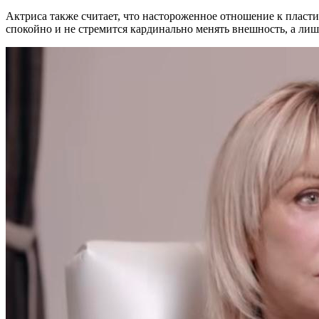
Актриса также считает, что настороженное отношение к пласти
спокойно и не стремится кардинально менять внешность, а лишь