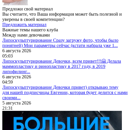
Предложи свой материал
Вы считаете, что Ваша информация может быть полезной и
уверены в своей компетенции?
Предложить материал
Важные темы нашего клуба
Между нами девочками
Липоскульптурирование
Сразу загружу фото, чтобы было
понятней) Мои параметры сейчас (кстати набрала уже 1...
6 августа 2026
05:03
Липоскульптурирование
Девочки, всем привет!!!🤗 Делала
маммопластику и ринопластику в 2017 году, в 2019
липофилинг...
6 августа 2026
04:59
Липоскульптурирование
Девочки привет) открываю тему
для нашей подписчицы Евгении, которая будет делится с нами
своими...
5 августа 2026
21:31